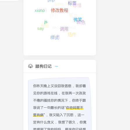
typecho
php
珍惜
标签
代码
评论
努力
xiuno
修改教程
颜色
微笑
模板
recommend
js
say
插件
调用
善良
样式
舔狗日记
你昨天晚上又没回我信息，我却看
见你的游戏在线，在我再一次孜孜
不倦的骚扰你的情况下，你终于跟
我说了一句最长的话“
你他妈是不
是有病
”，我又陷入了沉思，这一
定有什么含义，我想了很久，你竟
然提到了我的妈妈，原来你已经想