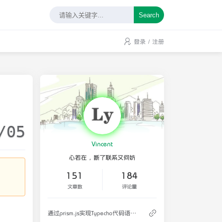
Search
登录
/
注册
/05
Vincent
心若在，断了联系又何妨
151
184
文章数
评论量
通过prism.js实现Typecho代码语法高亮