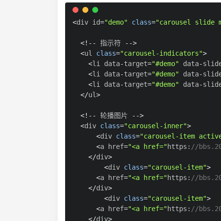
<
div id
=
"demo"
class
=
"carousel slide 
<
!
--
 指示符 
--
>
<
ul 
class
=
"carousel-indicators"
>
<
li data
-
target
=
"#demo"
 data
-
slid
<
li data
-
target
=
"#demo"
 data
-
slid
<
li data
-
target
=
"#demo"
 data
-
slid
<
/
ul
>
<
!
--
 轮播图片 
--
>
<
div 
class
=
"carousel-inner"
>
<
div 
class
=
"carousel-item activ
<
a href
=
"<a href="
https
:
//bbs.2
<
/
div
>
<
div 
class
=
"carousel-item"
>
<
a href
=
"<a href="
https
:
//bbs.2
<
/
div
>
<
div 
class
=
"carousel-item"
>
<
a href
=
"<a href="
https
:
//bbs.2
<
/
div
>