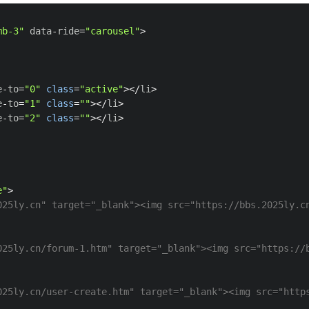
mb-3"
 data
-
ride
=
"carousel"
>
e
-
to
=
"0"
class
=
"active"
>
<
/
li
>
e
-
to
=
"1"
class
=
""
>
<
/
li
>
e
-
to
=
"2"
class
=
""
>
<
/
li
>
e"
>
025ly.cn" target="_blank"><img src="https://bbs.2025ly.c
025ly.cn/forum-1.htm" target="_blank"><img src="https://
025ly.cn/user-create.htm" target="_blank"><img src="http