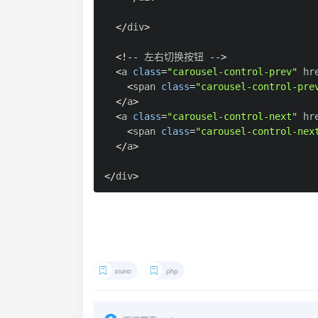
<
/
div
>
<
!
--
 左右切换按钮 
--
>
<
a 
class
=
"carousel-control-prev"
 hr
<
span 
class
=
"carousel-control-pre
<
/
a
>
<
a 
class
=
"carousel-control-next"
 hr
<
span 
class
=
"carousel-control-nex
<
/
a
>
<
/
div
>
xiuno
php