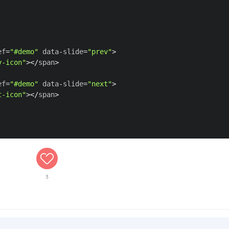
ef
=
"#demo"
 data
-
slide
=
"prev"
>
v-icon"
>
<
/
span
>
ef
=
"#demo"
 data
-
slide
=
"next"
>
t-icon"
>
<
/
span
>
3