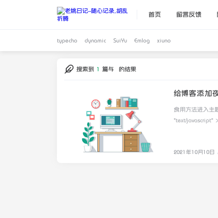
首页
留言反馈
typecho
dynamic
SuiYu
Emlog
xiuno
搜索到
1
篇与
的结果
给博客添加夜
2021-10-10
食用方法进入主题，首先
"text/javascript" > function switchNightMode() { var night = document.cookie.repla
(?:^|.*;\s*)night\s*\=\s*([^;]*).*$)
document.cookie = "night=1;pat
document.body.classList.remove("night");
2021年10月10日
} (function() { if (document.cookie.replace(/(?:(?:^|.*;\s*)night\s*\=\s*([^;]*).*$)|^.*$/, "$1") === "") { if (new
Date().getHours() > 21 || n
document.cookie = "night=1;pat
document.body.classList.remove("night");
} else { var night = document.cookie.replace(/(?:(?:^|.*;\s*)night\s*\=\s*([^;]*).*$)|^.*$/, "$1") || "0"; if
(night == "0") { document.body.classList.remove("night") } else { if (night == "1") {