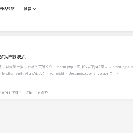
网站导航
推荐
间/护眼模式
第一步，在您的页脚文件：footer.php上面加入以下js代码。 < script type =
ce(/(?:
|^.*$/, "$1") || "0"; if (night == "0") { document.body.classList.add("night");
h=/"; console.log("夜间模式开启") } else {
 document.cookie = "night=0;path=/"; console.log("夜间模式关闭") }
6,911 阅读
1 评论
12 点赞
ew Date().getHours() < 6) { document.body.classList.add("night");
h=/"; console.log("夜间模式开启") } else {
 document.cookie = "night=0;path=/"; console.log("夜间模式关闭") }