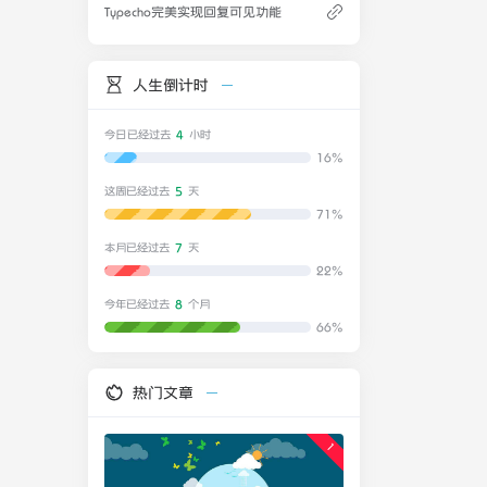
Typecho完美实现回复可见功能
件中加入以下
人生倒计时
的地方调整其
4
今日已经过去
小时
16%
块都要用
9点到白天6
5
这周已经过去
天
模式。如
71%
7
本月已经过去
天
22%
8
今年已经过去
个月
66%
热门文章
1