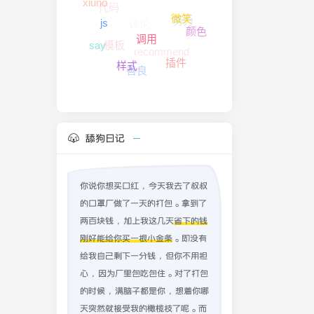
代码
xiuno
修改教程
努力
评论
微笑
颜色
js
模板
recommend
say
调用
插件
善良
样式
舔狗日记
你说你想买口红，今天我去了叔叔
的口罩厂做了一天的打包。拿到了
两百块钱，加上我这几天
省下的钱
刚好能给你买一根小金条
。即没有
给我自己剩下一分钱，但你不用担
心，因为厂里包吃包住。对了打包
的时候，满脑子都是你，想着你哪
天突然就接受我的橄榄枝了呢。而