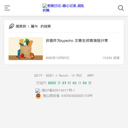
搜索到
1
篇与
的结果
非插件为typecho 文章生成微海报分享
2020年10月29日
19,254 阅读
2019 - 2021 © Reach -
LY
RSS
MAP
已运行
2220
天
23
时
26
分
24
秒
湘ICP备20014671号-1
湘公网安备 43092302000133号